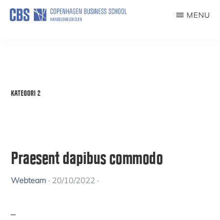
Skip
MENU
to
ILDSJÆLE
main
content
KATEGORI 2
Praesent dapibus commodo
Webteam
·
20/10/2022
·