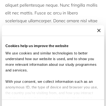
aliquet pellentesque neque. Nunc fringilla mollis
elit nec mattis. Fusce ac arcu in libero
scelerisque ullamcorper. Donec ornare nisl vitae
posuere lobortis. Vestibulum consectetur finibus
diam eu aliquam. Aliquam sit amet eleifend
risus.
Cookies help us improve the website
We use cookies and similar technologies to better
Mauris eu metus risus. Morbi lorem libero,
understand how our website is used, and to show you
more relevant information about our study programmes
suscipit a mollis non, elementum in nisl.
and services.
Pellentesque habitant morbi tristique senectus et
netus et malesuada fames ac turpis egestas.
With your consent, we collect information such as an
anonymous ID, the type of device and browser you use,
Integer sagittis felis ut nisi scelerisque, et pretium
the country you're visiting from, and how you interact
massa auctor. Nullam a lectus sit amet est
with the website. Some data is shared with third-party
tools we use for analytics and marketing. It's your choice
placerat euismod. Cras a quam dignissim,
Consent