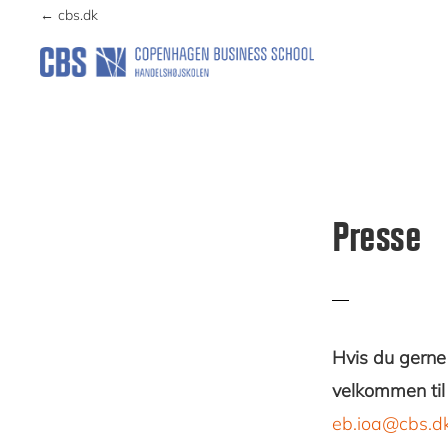
Skip
Skip
← cbs.dk
to
to
primary
main
ILDSJÆLE
navigation
content
Presse
Hvis du gerne
velkommen til
eb.ioa@cbs.d