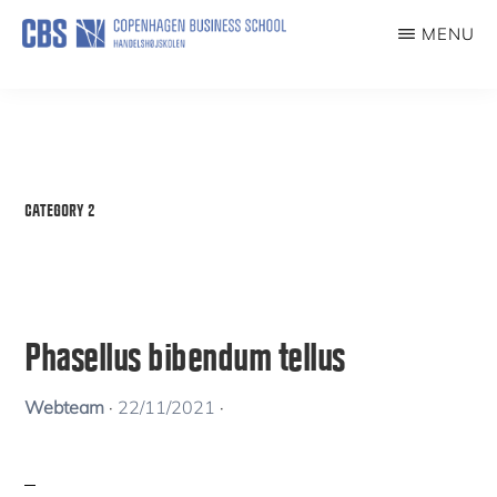
Skip
MENU
to
ILDSJÆLE
main
content
CATEGORY 2
Phasellus bibendum tellus
Webteam
·
22/11/2021
·