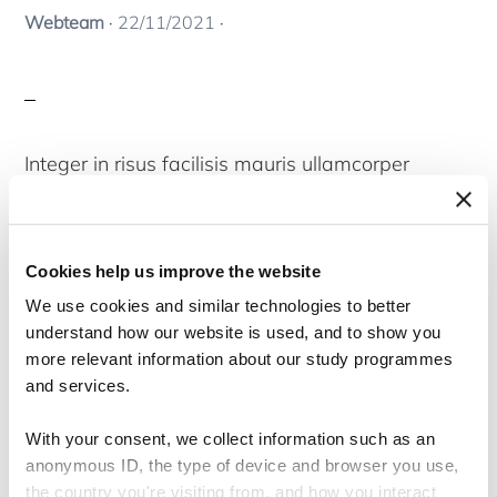
Webteam
·
22/11/2021
·
Integer in risus facilisis mauris ullamcorper
tristique. Sed imperdiet ornare fermentum. In
ornare arcu et turpis iaculis commodo. Nulla vel
ante odio. Class aptent taciti sociosqu ad litora
Cookies help us improve the website
We use cookies and similar technologies to better
torquent per conubia nostra, per inceptos
understand how our website is used, and to show you
himenaeos. Vivamus at posuere lectus. Sed
more relevant information about our study programmes
maximus, lectus nec pellentesque mollis, quam
and services.
ante scelerisque nibh, in commodo dui dolor sit
With your consent, we collect information such as an
amet mauris. Phasellus vehicula diam justo,
anonymous ID, the type of device and browser you use,
pellentesque sodales lectus tristique in. Fusce
the country you're visiting from, and how you interact