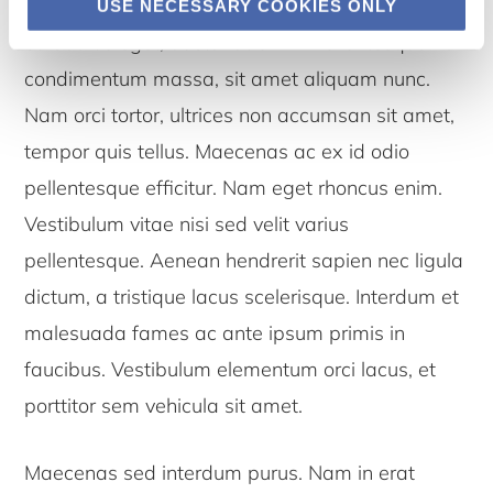
hendrerit vitae. Phasellus quam eros, sollicitudin
USE NECESSARY COOKIES ONLY
et lobortis eget, auctor at enim. Pellentesque non
condimentum massa, sit amet aliquam nunc.
Nam orci tortor, ultrices non accumsan sit amet,
tempor quis tellus. Maecenas ac ex id odio
pellentesque efficitur. Nam eget rhoncus enim.
Vestibulum vitae nisi sed velit varius
pellentesque. Aenean hendrerit sapien nec ligula
dictum, a tristique lacus scelerisque. Interdum et
malesuada fames ac ante ipsum primis in
faucibus. Vestibulum elementum orci lacus, et
porttitor sem vehicula sit amet.
Maecenas sed interdum purus. Nam in erat