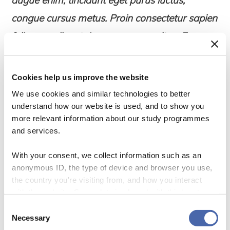
augue enim, tincidunt eget purus luctus,
congue cursus metus. Proin consectetur sapien
felis, non aliquet risus accumsan vitae. Fusce
laoreet hendrerit ipsum in posuere. Vestibulum
dolor dolor, ultrices ut magna sit amet, cursus
Cookies help us improve the website
convallis purus. Nunc at placerat est, nec
We use cookies and similar technologies to better
understand how our website is used, and to show you
tincidunt augue. Donec consectetur, tellus id
more relevant information about our study programmes
vulputate feugiat, neque est sodales est, a
and services.
volutpat ex est ut orci.
With your consent, we collect information such as an
anonymous ID, the type of device and browser you use,
Vivamus quis molestie lacus, sed blandit nisi.
the country you're visiting from, and how you interact
Aenean eu tortor sit amet massa scelerisque
with the website. Some data is shared with third-party
tools we use for analytics and marketing. It's your choice
Consent
tempus nec at nibh. Aliquam vitae sapien ornare,
- and you can withdraw your consent at any time using
Necessary
Selection
vulputate lorem eu, vulputate metus. Nullam
the button in the bottom-right corner.